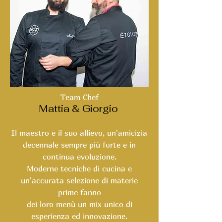
Team Chef
Mattia & Giorgio
Il maestro e il suo allievo, un'amicizia
decennale sempre più forte e in
continua evoluzione.
Moderne tecniche di cucina e
un'accurata selezione di materie
prime fanno
dei loro menù un mix unico di
esperienza ed innovazione.