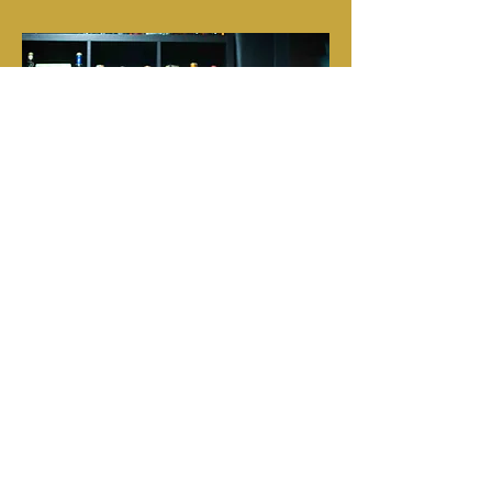
Team Barman
Il nostro gruppo di 7 Barman, esperti
e preparati, è sempre pronto a nuove
creazioni e miscele innovative da
gustare esclusivamente
all'Étoile 23.
Grazie alla loro professionalità ti