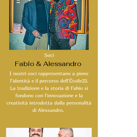
Soci
Fabio & Alessandro
I nostri soci rappresentano a pieno
l'identità e il percorso dell'
Étoile23
.
La tradizione e la storia di Fabio si
fondono con l'innovazione e la
creatività introdotta dalla personalità
di Alessandro.