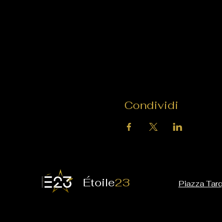
Condividi
É
toile
23
Piazza Tarq