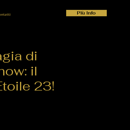
Più Info
ontatti
gia di
ow: il
toile 23!