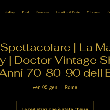
Gallery
Food
Beverage
Location & Feste
Chi siamo
C
Spettacolare | La Ma
y | Doctor Vintage Sh
Anni 70-80-90 dell'E
ven 05 gen
  |  
Roma
La registrazione è stata chiusa