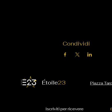
Condividi
É
toile
23
Piazza Tarq
Iscriviti per ricevere