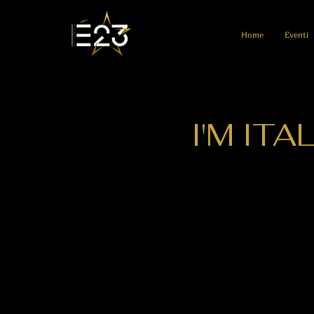
Home
Eventi
I'M ITA