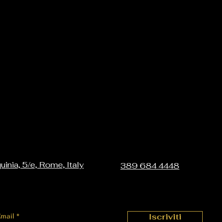
uinia, 5/e, Rome, Italy
389 684 4448
Email
Iscriviti