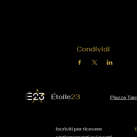
Condividi
É
toile
23
Piazza Tarq
Iscriviti per ricevere