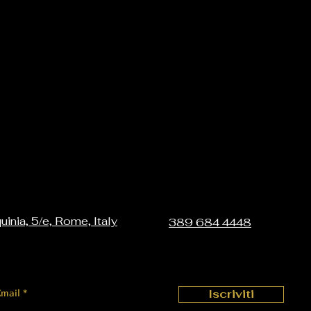
uinia, 5/e, Rome, Italy
389 684 4448
Email
Iscriviti