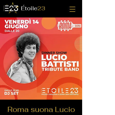
Étoile
23
Roma suona Lucio