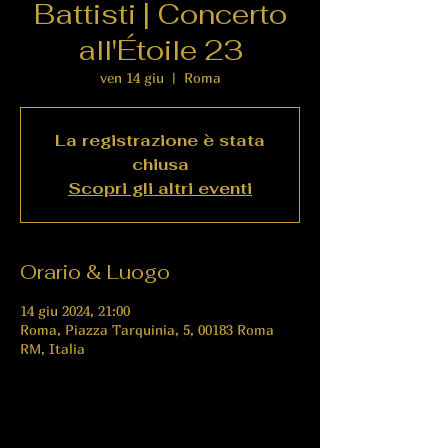
Battisti | Concerto
all'Étoile 23
ven 14 giu
  |  
Roma
La registrazione è stata
chiusa
Scopri gli altri eventi
Orario & Luogo
14 giu 2024, 21:00
Roma, Piazza Tarquinia, 5, 00183 Roma
RM, Italia