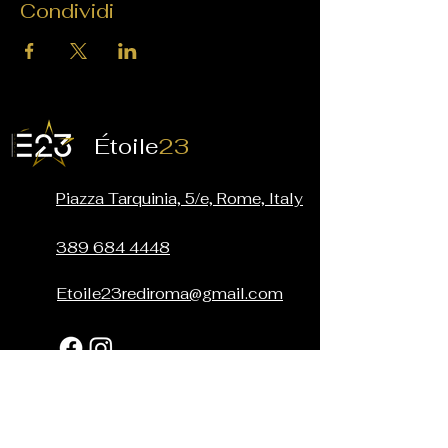
Condividi
É
toile
23
Piazza Tarquinia, 5/e, Rome, Italy
389 684 4448
Etoile23rediroma@gmail.com
Iscriviti per ricevere aggiornamenti
sui nostri eventi e promozioni