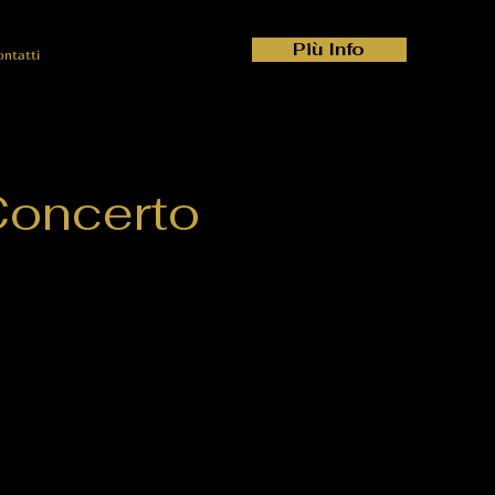
Più Info
ontatti
Concerto