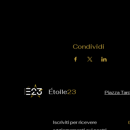
Condividi
É
toile
23
Piazza Tarq
Iscriviti per ricevere