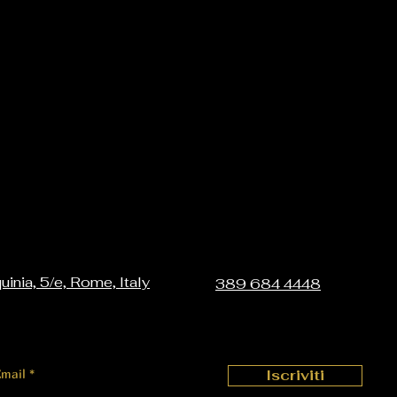
uinia, 5/e, Rome, Italy
389 684 4448
Email
Iscriviti