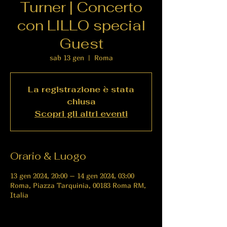
Turner | Concerto
con LILLO special
Guest
sab 13 gen
  |  
Roma
La registrazione è stata
chiusa
Scopri gli altri eventi
Orario & Luogo
13 gen 2024, 20:00 – 14 gen 2024, 03:00
Roma, Piazza Tarquinia, 00183 Roma RM,
Italia