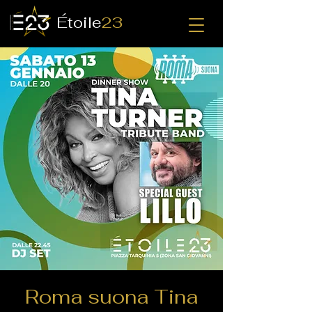
Étoile
23
Roma suona Tina