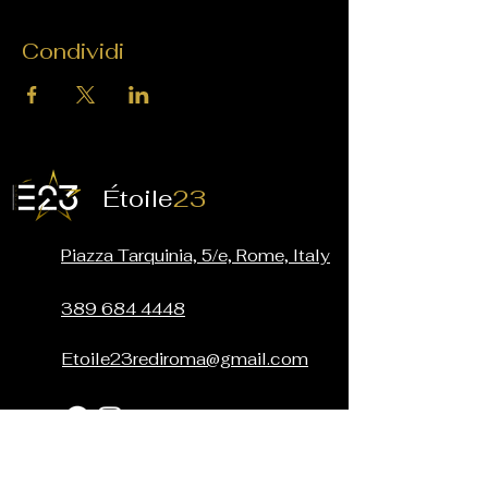
Condividi
É
toile
23
Piazza Tarquinia, 5/e, Rome, Italy
389 684 4448
Etoile23rediroma@gmail.com