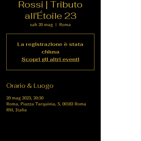
Rossi | Tributo
all'Étoile 23
sab 20 mag
  |  
Roma
La registrazione è stata
chiusa
Scopri gli altri eventi
Orario & Luogo
20 mag 2023, 20:30
Roma, Piazza Tarquinia, 5, 00183 Roma
RM, Italia